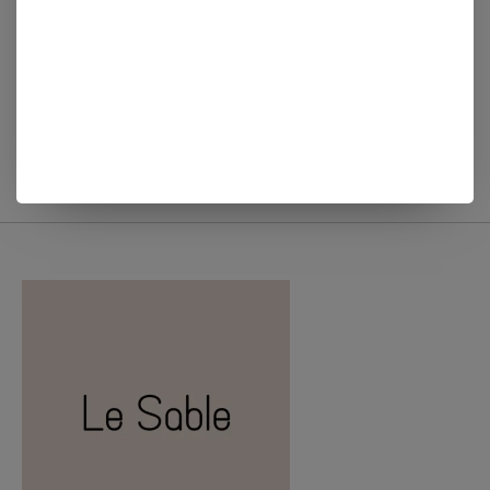
Wrendale MANNEN
Wrendale PIN TECKEL
SOKKEN ZWARTE
'LITTLE SAUSAGE'
LABRADOR - WALKIES
€6,50
€11,50