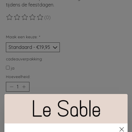
tijdens de feestdagen.
(0)
De beoordeling van dit product is
0
van de 5
Maak een keuze:
*
cadeauverpakking:
ja
Hoeveelheid:
Toevoegen aan winkelwagen
Plaats bestelling
Toevoegen om te vergelijken