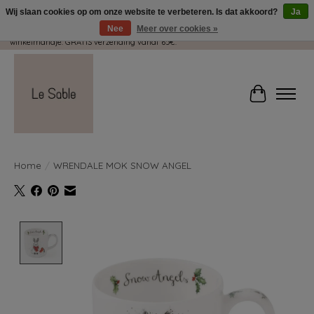
Wij slaan cookies op om onze website te verbeteren. Is dat akkoord?
Ja
Nee
Meer over cookies »
Wij pakken met plezier jouw kadootjes GRATIS in! Duid dit zeker aan in je
winkelmandje. GRATIS verzending vanaf 65€.
Winkelwag
Home
/
WRENDALE MOK SNOW ANGEL
Product image slideshow Items