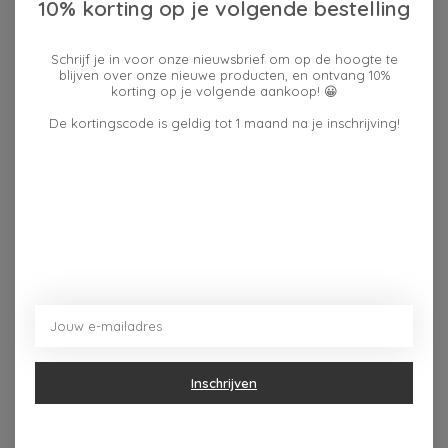
10% korting op je volgende bestelling
Schrijf je in voor onze nieuwsbrief om op de hoogte te
Beschrijving
Reviews (0)
blijven over onze nieuwe producten, en ontvang 10%
korting op je volgende aankoop! 😀
De kortingscode is geldig tot 1 maand na je inschrijving!
Inhoud: 0,3 liter. Vaatwasser- en magnetronbestendig.
Dit vind je misschien ook leuk
Items van productcarrousel
Inschrijven