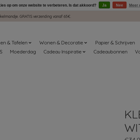
kies op om onze website te verbeteren. Is dat akkoord?
Ja
Nee
Meer 
winkelmandje. GRATIS verzending vanaf 65€.
en & Tafelen
Wonen & Decoratie
Papier & Schrijven
S
Moederdag
Cadeau Inspiratie
Cadeaubonnen
V
KL
WI