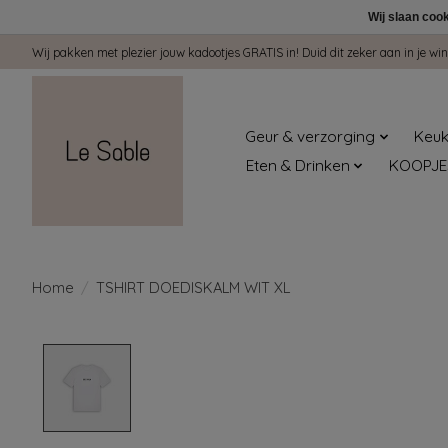
Wij slaan coo
Wij pakken met plezier jouw kadootjes GRATIS in! Duid dit zeker aan in je 
Geur & verzorging
Keuk
Eten & Drinken
KOOPJE
Home
/
TSHIRT DOEDISKALM WIT XL
Product image slideshow Items