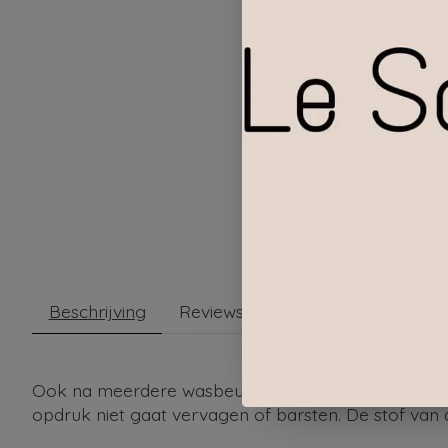
Beschrijving
Reviews (0)
Ook na meerdere wasbeurten blijft de opdruk en d
opdruk niet gaat vervagen of barsten. De stof van 