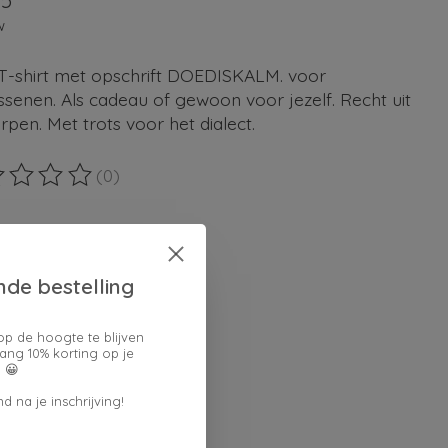
95
w
 T-shirt met opschrift DOEDISKALM. voor
senen. Als cadeau of gewoon voor jezelf. Recht uit
pen. Met trots voor het dialect.
(0)
ordeling van dit product is
0
van de 5
en keuze:
*
nde bestelling
op de hoogte te blijven
verpakking:
ang 10% korting op je
 😀
d na je inschrijving!
lheid: