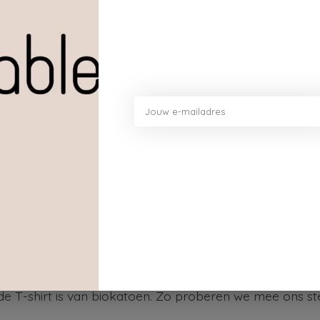
Toev
e pasvorm van deze T-shirt hetzelfde. We maken gebru
de T-shirt is van biokatoen. Zo proberen we mee ons ste