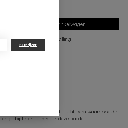
Toevoegen aan winkelwagen
Plaats bestelling
Inschrijven
oegen om te vergelijken
ik van zeefdruk en een heteluchtoven waardoor de
entje bij te dragen voor deze aarde.