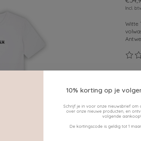
€34,
Incl. bt
Witte
volwas
Antwer
De beo
Maak e
10% korting op je volge
Schrijf je in voor onze nieuwsbrief om 
cadeau
over onze nieuwe producten, en ontv
volgende aankoop!
ja
De kortingscode is geldig tot 1 maan
Hoevee