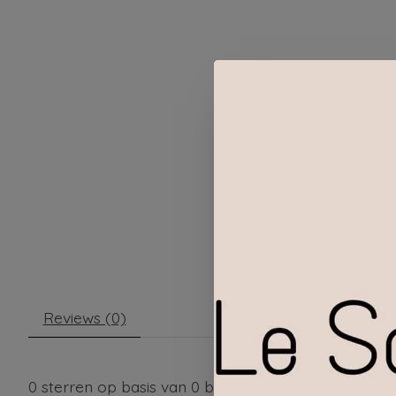
Reviews (0)
0
sterren op basis van
0
beoordelingen