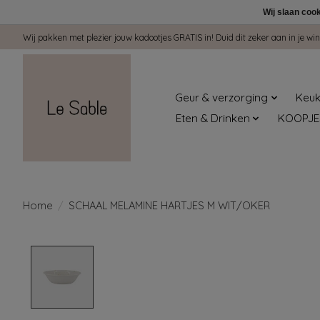
Wij slaan coo
Wij pakken met plezier jouw kadootjes GRATIS in! Duid dit zeker aan in je 
Geur & verzorging
Keuk
Eten & Drinken
KOOPJE
Home
/
SCHAAL MELAMINE HARTJES M WIT/OKER
Product image slideshow Items