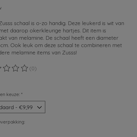
9
w
usss schaal is o-zo handig. Deze leukerd is wit van
met daarop okerkleurige hartjes. Dit item is
kt van melamine. De schaal heeft een diameter
9cm. Ook leuk om deze schaal te combineren met
dere melamine items van Zusss!
(0)
ordeling van dit product is
0
van de 5
en keuze:
*
verpakking: