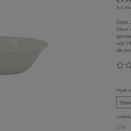
€9,9
Incl. bt
Deze Z
kleur 
gemaa
van 1
de an
De beo
Maak e
cadeau
ja