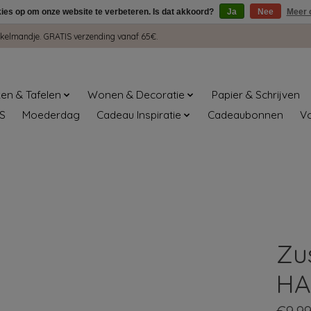
kies op om onze website te verbeteren. Is dat akkoord?
Ja
Nee
Meer 
winkelmandje. GRATIS verzending vanaf 65€.
en & Tafelen
Wonen & Decoratie
Papier & Schrijven
S
Moederdag
Cadeau Inspiratie
Cadeaubonnen
V
Zu
HA