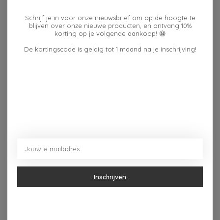
Reviews (0)
Schrijf je in voor onze nieuwsbrief om op de hoogte te
blijven over onze nieuwe producten, en ontvang 10%
korting op je volgende aankoop! 😀
0
sterren op basis van
0
De kortingscode is geldig tot 1 maand na je inschrijving!
Je beoordeling toevoegen
beoordelingen
Dit vind je misschien ook leuk
Items van productcarrousel
Inschrijven