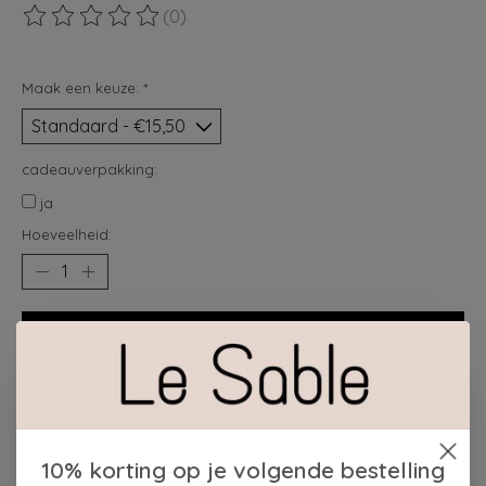
(0)
De beoordeling van dit product is
0
van de 5
Maak een keuze:
*
cadeauverpakking:
ja
Hoeveelheid:
Toevoegen aan winkelwagen
Plaats bestelling
Toevoegen om te vergelijken
10% korting op je volgende bestelling