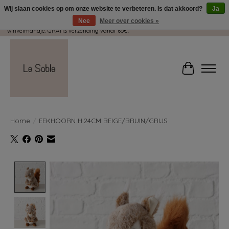
Wij slaan cookies op om onze website te verbeteren. Is dat akkoord?
Ja
Nee
Meer over cookies »
Wij pakken met plezier jouw kadootjes GRATIS in! Duid dit zeker aan in je
winkelmandje. GRATIS verzending vanaf 65€.
Winkelwag
Home
/
EEKHOORN H:24CM BEIGE/BRUIN/GRIJS
Product image slideshow Items