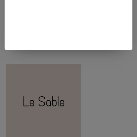
Country Candle
WIDDOP MOK HELLO
COUNTRY CANDLE
PUMPKIN 300ML
APPLE CIDER CAKE
€12,50
€7,50