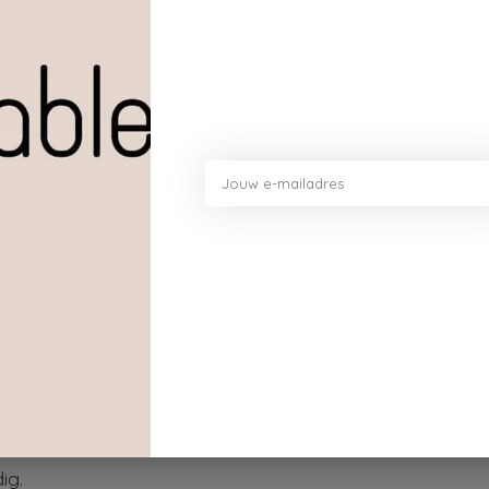
Hoevee
Toev
ig.