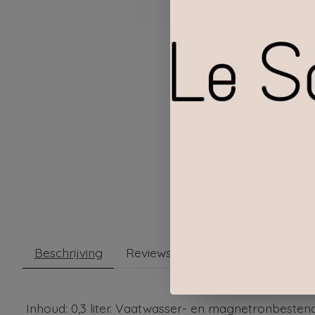
Beschrijving
Reviews (0)
Inhoud: 0,3 liter. Vaatwasser- en magnetronbestend