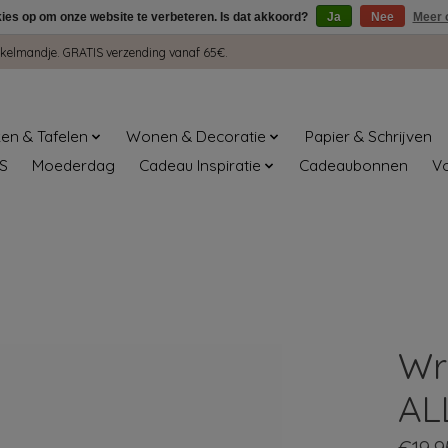
kies op om onze website te verbeteren. Is dat akkoord?
Ja
Nee
Meer 
winkelmandje. GRATIS verzending vanaf 65€.
en & Tafelen
Wonen & Decoratie
Papier & Schrijven
S
Moederdag
Cadeau Inspiratie
Cadeaubonnen
V
Wr
AL