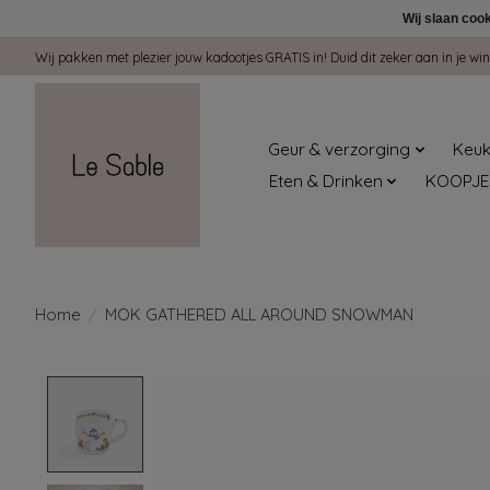
Wij slaan coo
Wij pakken met plezier jouw kadootjes GRATIS in! Duid dit zeker aan in je 
Geur & verzorging
Keuk
Eten & Drinken
KOOPJE
Home
/
MOK GATHERED ALL AROUND SNOWMAN
Product image slideshow Items