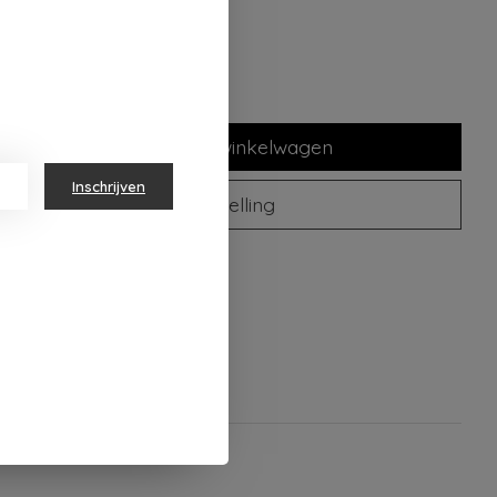
lheid:
Toevoegen aan winkelwagen
Inschrijven
Plaats bestelling
oegen om te vergelijken