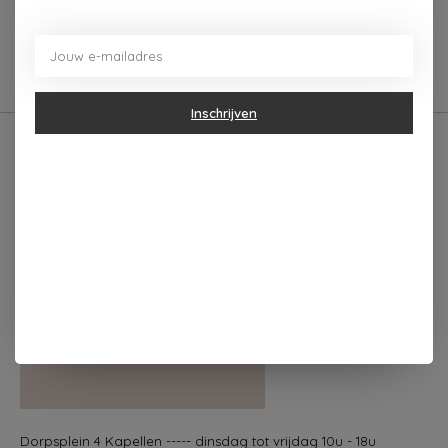
0
sterren op basis van
0
Je beoordeling toevoegen
beoordelingen
Inschrijven
Dorpsplein 4 Kapellen ----- dinsdag tot vrijdag 10u - 18u