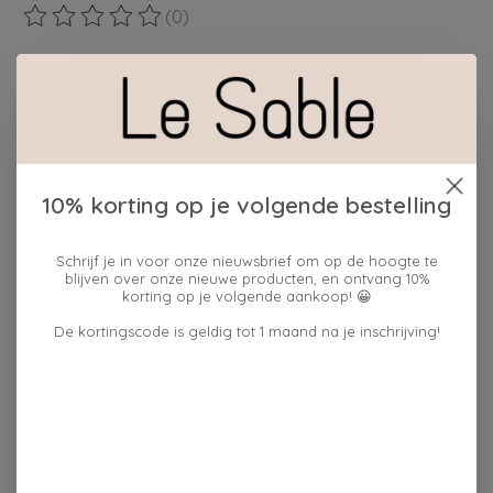
(0)
De beoordeling van dit product is
0
van de 5
Maak een keuze:
*
Hoeveelheid:
10% korting op je volgende bestelling
Schrijf je in voor onze nieuwsbrief om op de hoogte te
Toevoegen aan winkelwagen
blijven over onze nieuwe producten, en ontvang 10%
korting op je volgende aankoop! 😀
Plaats bestelling
De kortingscode is geldig tot 1 maand na je inschrijving!
Toevoegen om te vergelijken
Reviews (0)