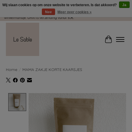
Wij slaan cookies op om onze website te verbeteren. Is dat akkoord?
Ja
Nee
Meer over cookies »
Wij pakken met plezier jouw kadootjes GRATIS in! Duid dit zeker aan in je
winkelmandje. GRATIS verzending vanaf 65€.
Winkelwag
Home
/
MAMA ZAKJE KORTE KAARSJES
Product image slideshow Items