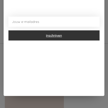
Gemaakt van hoogwaardig keramiek, heeft de mok
een frisse witte buitenkant met een okerkleurige
binnenkant. Met een compacte afmeting van 8 cm
hoog en 7 cm doorsnede past hij fijn in elke hand
Inschrijven