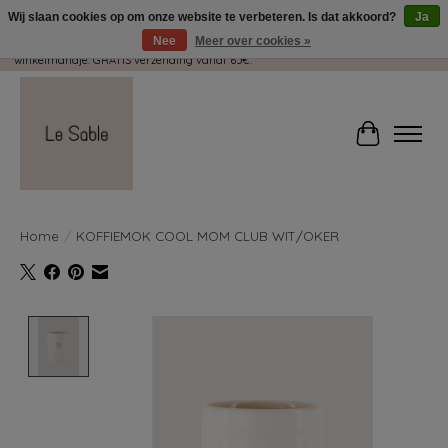
Wij slaan cookies op om onze website te verbeteren. Is dat akkoord?
Ja
Nee
Meer over cookies »
Wij pakken met plezier jouw kadootjes GRATIS in! Duid dit zeker aan in je
winkelmandje. GRATIS verzending vanaf 65€.
Winkelwag
Home
/
KOFFIEMOK COOL MOM CLUB WIT/OKER
Product image slideshow Items