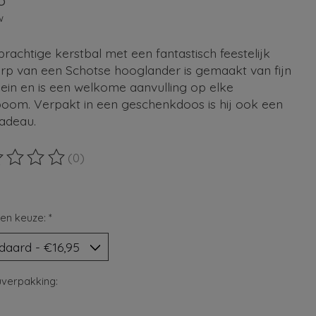
5
w
rachtige kerstbal met een fantastisch feestelijk
rp van een Schotse hooglander is gemaakt van fijn
ein en is een welkome aanvulling op elke
boom. Verpakt in een geschenkdoos is hij ook een
cadeau.
(0)
ordeling van dit product is
0
van de 5
en keuze:
*
verpakking: