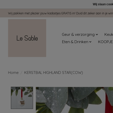
Wij slaan coo
Wij pakken met plezier jouw kadootjes GRATIS in! Duid dit zeker aan in je 
Geur & verzorging
Keuk
Eten & Drinken
KOOPJE
Home
/
KERSTBAL HIGHLAND STAR(COW)
Product image slideshow Items