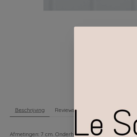
Beschrijving
Reviews (0)
Afmetingen: 7 cm. Onderhoud: Afnemen met een vo