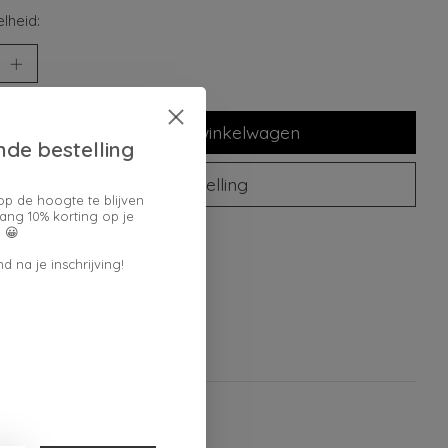
lheid:
Toevoegen aan winkelwagen
nde bestelling
Plaats bestelling
op de hoogte te blijven
ang 10% korting op je
 😀
oegen om te vergelijken
d na je inschrijving!