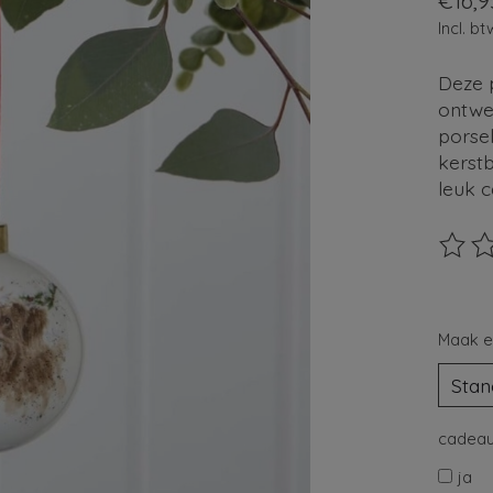
€16,9
Incl. bt
Deze p
ontwe
porsel
kerst
leuk 
De beo
Maak e
cadeau
ja