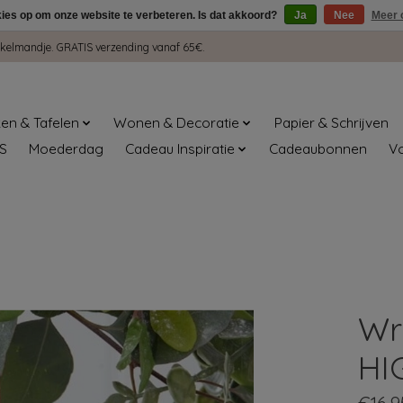
kies op om onze website te verbeteren. Is dat akkoord?
Ja
Nee
Meer 
winkelmandje. GRATIS verzending vanaf 65€.
en & Tafelen
Wonen & Decoratie
Papier & Schrijven
S
Moederdag
Cadeau Inspiratie
Cadeaubonnen
V
Wr
HI