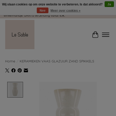
Wij slaan cookies op om onze website te verbeteren. Is dat akkoord?
Ja
Nee
Meer over cookies »
Wij pakken met plezier jouw kadootjes GRATIS in! Duid dit zeker aan in je
winkelmandje. GRATIS verzending vanaf 65€.
Winkelwag
Home
/
KERAMIEKEN VAAS GLAZUUR ZAND SPIKKELS
Product image slideshow Items