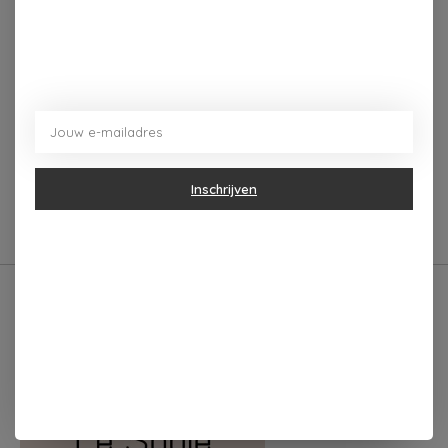
Beschrijving
Reviews (0)
Op de voorkant staat subtiel het Zusss logo. Zet dit
leuke ding op je salontafel en laat'm stralen! Dit
exemplaar heeft een diameter van 12 cm en is 28 cm
hoog.
Inschrijven