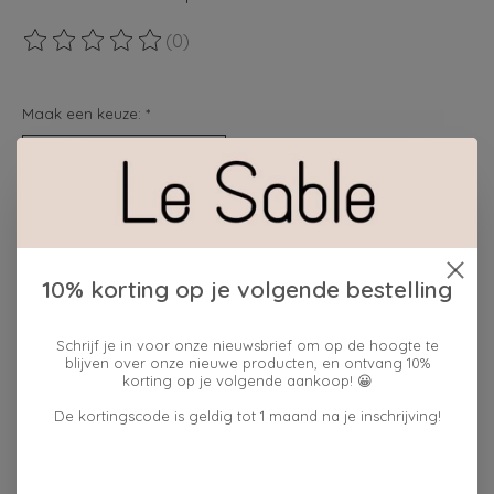
(0)
De beoordeling van dit product is
0
van de 5
Maak een keuze:
*
cadeauverpakking:
ja
Hoeveelheid:
10% korting op je volgende bestelling
Schrijf je in voor onze nieuwsbrief om op de hoogte te
Toevoegen aan winkelwagen
blijven over onze nieuwe producten, en ontvang 10%
korting op je volgende aankoop! 😀
Plaats bestelling
De kortingscode is geldig tot 1 maand na je inschrijving!
Toevoegen om te vergelijken