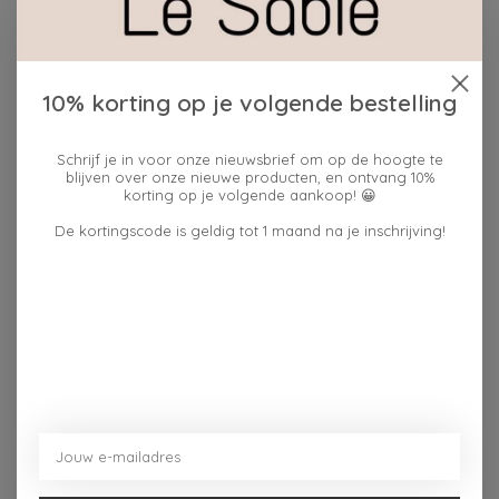
Beschrijving
Reviews (0)
10% korting op je volgende bestelling
De glittersok met boodschap geeft je garderobe een
speelse boost en voegt een vleugje originaliteit toe aan
Schrijf je in voor onze nieuwsbrief om op de hoogte te
elke outfit! Het ideale cadeau voor iedereen met een
blijven over onze nieuwe producten, en ontvang 10%
korting op je volgende aankoop! 😀
scherp gevoel voor humor! Hoge schacht, elastisch bij
de enkel, jacquard opschrift op de enkel.
De kortingscode is geldig tot 1 maand na je inschrijving!
60% katoen, 30% lurex, 7% polyester, 3% elastaan.
Eén maat: 36-40.
Kleur: roze
Dit vind je misschien ook leuk