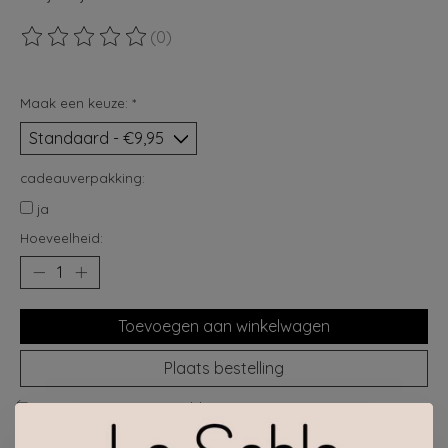
(0)
De beoordeling van dit product is
0
van de 5
Maak een keuze:
*
cadeauverpakking:
ja
Hoeveelheid:
Toevoegen aan winkelwagen
Plaats bestelling
Toevoegen om te vergelijken