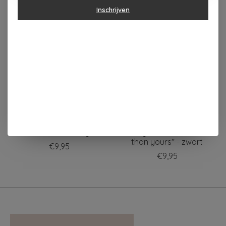
Inschrijven
Items van productcarrousel
WOOM Glittersokken
WOOM Glittersokken
"cool mum" - beige
"My mom is better
than yours" - zwart
€9,95
€9,95