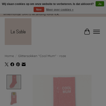
Wij slaan cookies op om onze website te verbeteren. Is dat akkoord?
Ja
Nee
Meer over cookies »
Wij pakken met plezier jouw kadootjes GRATIS in! Duid dit zeker aan in je
winkelmandje. GRATIS verzending vanaf 65€.
Winkelwag
Home
/
Glittersokken "Cool Mum" - roze
Product image slideshow Items