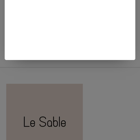
Zusss MIYUKI
Zusss MIYUKI
ARMBANDJE STIPJE
ARMBANDJE STREEPJE
DONKERBLAUW/GOUD
PORT/GOUD/ZWART
€16,99
€16,99