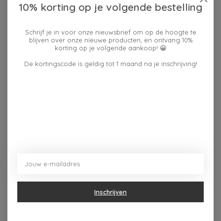
10% korting op je volgende bestelling
Schrijf je in voor onze nieuwsbrief om op de hoogte te
Reviews (0)
blijven over onze nieuwe producten, en ontvang 10%
korting op je volgende aankoop! 😀
De kortingscode is geldig tot 1 maand na je inschrijving!
0
sterren op basis van
0
Je beoordeling toevoegen
beoordelingen
Dit vind je misschien ook leuk
Items van productcarrousel
Inschrijven