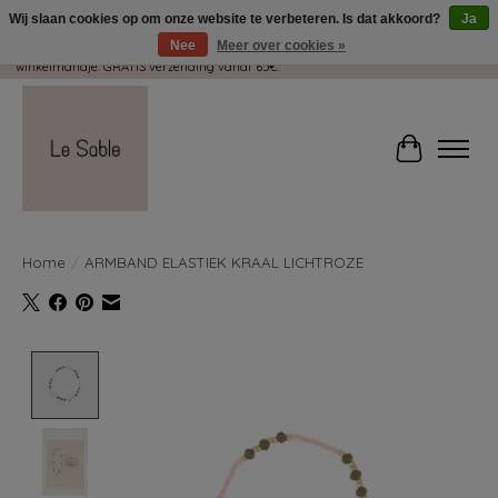
Wij slaan cookies op om onze website te verbeteren. Is dat akkoord?
Ja
Nee
Meer over cookies »
Wij pakken met plezier jouw kadootjes GRATIS in! Duid dit zeker aan in je
winkelmandje. GRATIS verzending vanaf 65€.
Winkelwag
Home
/
ARMBAND ELASTIEK KRAAL LICHTROZE
Product image slideshow Items