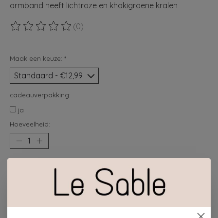
armband heeft lichtroze en khakigroene kralen
(0)
De beoordeling van dit product is
0
van de 5
Maak een keuze:
*
cadeauverpakking:
ja
Hoeveelheid:
Toevoegen aan winkelwagen
Plaats bestelling
Toevoegen om te vergelijken