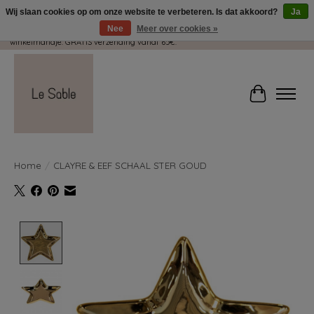
Wij slaan cookies op om onze website te verbeteren. Is dat akkoord?
Ja
Nee
Meer over cookies »
Wij pakken met plezier jouw kadootjes GRATIS in! Duid dit zeker aan in je
winkelmandje. GRATIS verzending vanaf 65€.
Winkelwag
Home
/
CLAYRE & EEF SCHAAL STER GOUD
Product image slideshow Items