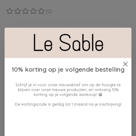
(0)
De beoordeling van dit product is
0
van de 5
Maak een keuze:
*
cadeauverpakking:
ja
10% korting op je volgende bestelling
Hoeveelheid:
Schrijf je in voor onze nieuwsbrief om op de hoogte te
blijven over onze nieuwe producten, en ontvang 10%
korting op je volgende aankoop! 😀
Toevoegen aan winkelwagen
De kortingscode is geldig tot 1 maand na je inschrijving!
Plaats bestelling
Toevoegen om te vergelijken