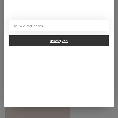
Reviews (0)
0
sterren op basis van
0
Je beoordeling toevoegen
beoordelingen
Inschrijven