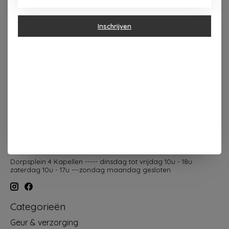
Inschrijven
Dorpsplein 4 Kapellen ----- dinsdag tot vrijdag 10u - 18u
zaterdag 10u - 17u ---zondag maandag gesloten
Categorieën
Geur & verzorging