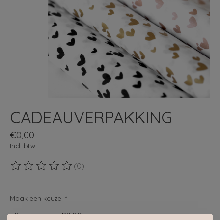
CADEAUVERPAKKING
€0,00
Incl. btw
(0)
De beoordeling van dit product is
0
van de 5
Maak een keuze:
*