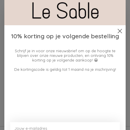
Hoeveelheid:
Toevoegen aan winkelwagen
10% korting op je volgende bestelling
Plaats bestelling
Schrijf je in voor onze nieuwsbrief om op de hoogte te
blijven over onze nieuwe producten, en ontvang 10%
Toevoegen om te vergelijken
korting op je volgende aankoop! 😀
De kortingscode is geldig tot 1 maand na je inschrijving!
Reviews (0)
0
sterren op basis van
0
Je beoordeling toevoegen
beoordelingen