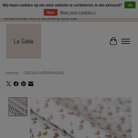
Wij slaan cookies op om onze website te verbeteren. Is dat akkoord?
Ja
Nee
Meer over cookies »
Wij pakken met plezier jouw kadootjes GRATIS in! Duid dit zeker aan in je
winkelmandje. GRATIS verzending vanaf 65€.
Winkelwag
Home
/
CADEAUVERPAKKING
Product image slideshow Items